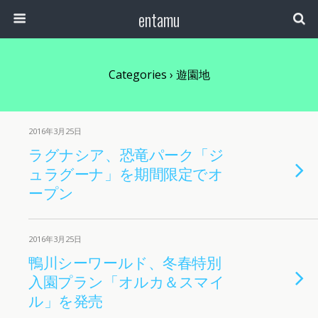
entamu
Categories ›
遊園地
2016年3月25日
ラグナシア、恐竜パーク「ジ
ュラグーナ」を期間限定でオ
ープン
2016年3月25日
鴨川シーワールド、冬春特別
入園プラン「オルカ＆スマイ
ル」を発売