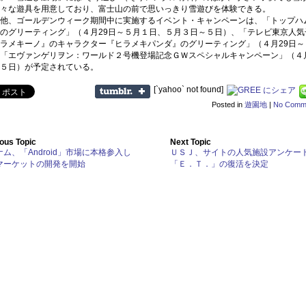
々な遊具を用意しており、富士山の前で思いっきり雪遊びを体験できる。
他、ゴールデンウィーク期間中に実施するイベント・キャンペーンは、「トップハ
のグリーティング」（４月29日～５月１日、５月３日～５日）、「テレビ東京人気
ラメキーノ』のキャラクター『ヒラメキパンダ』のグリーティング」（４月29日～
「エヴァンゲリヲン：ワールド２号機登場記念ＧＷスペシャルキャンペーン」（４月
５日）が予定されている。
[`yahoo` not found]
Posted in
遊園地
|
No Comm
ous Topic
Next Topic
ム、「Android」市場に本格参入し
ＵＳＪ、サイトの人気施設アンケー
マーケットの開発を開始
「Ｅ．Ｔ．」の復活を決定