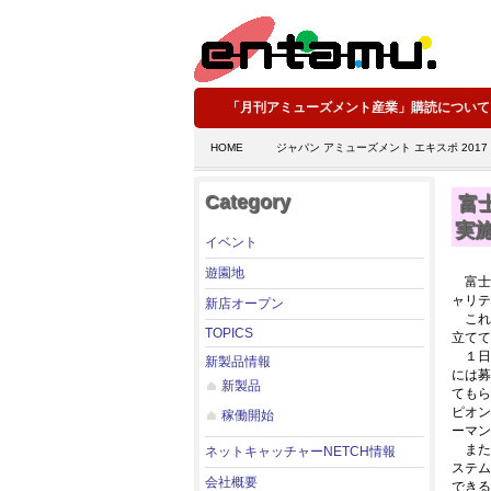
「月刊アミューズメント産業」購読について
HOME
ジャパン アミューズメント エキスポ 2017
Category
富
実
イベント
遊園地
富士北
ャリテ
新店オープン
これ
TOPICS
立てて
１日
新製品情報
には募
新製品
てもら
ピオン
稼働開始
ーマン
また
ネットキャッチャーNETCH情報
ステム
会社概要
できる