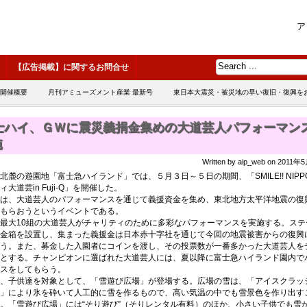
ア
【広告掲載】に関するお問合せ
 開催概要
月刊アミューズメント産業 最新号
東日本大震災・被災地の早い復旧・復興を
士ハイ、ＧＷに震災義捐金集めの大道芸人パフォーマン
施
Written by aip_web on 2011
麓の遊園地「富士急ハイランド」では、５月３日～５日の期間、「SMILE!! NIPP
ィ大道芸in Fuji-Q」を開催した。
は、大道芸人のパフォーマンスを通じて義援資金を集め、東北地方太平洋地震の復
もらおうというイベントである。
最大10組の大道芸人がチャリティのために多彩なパフォーマンスを実施する。ステ
金箱を設置し、集まった義援金は日本赤十字社を通じて今回の地震被害からの復興
う。また、募金した入園者にコインを渡し、その投票数が一番多かった大道芸人を
とする。チャンピオンに選ばれた大道芸人には、夏以降に富士急ハイランド園内で
スをしてもらう。
、子供達を対象として、「雪遊び広場」が登場する。広場の雪は、「アイスクラッ
」により氷を砕いて人工的に雪を作るもので、高い気温の中でも雪景色を作り出す
。「雪遊び広場」には“そり遊び”（そりレンタル有料）のほか、小さい子供でも雪