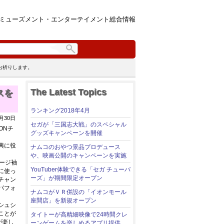
ミューズメント・エンターテイメント総合情報
お祈りします。
The Latest Topics
スを
ランキング2018年4月
年5月30日
セガが「三国志大戦」のスペシャル
ONチ
グッズキャンペーンを開催
興に役
ナムコのおやつ景品プロデュース
や、映画公開のキャンペーンを実施
ージ袖
YouTuber体験できる「セガ チューバ
に使っ
ーズ」が期間限定オープン
チャン
パフォ
ナムコがＶＲ併設の「イオンモール
座間店」を新規オープン
シュシ
ことが
タイトーが高精細映像で24時間クレ
が楽し
ーンゲームを楽しめるアプリ提供