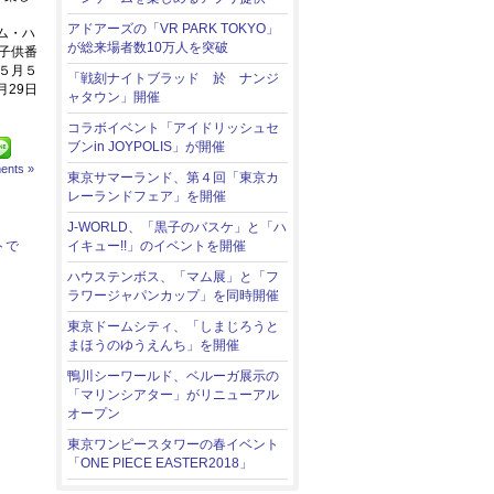
アドアーズの「VR PARK TOKYO」
ム・ハ
が総来場者数10万人を突破
子供番
５月５
「戦刻ナイトブラッド 於 ナンジ
29日
ャタウン」開催
コラボイベント「アイドリッシュセ
ブンin JOYPOLIS」が開催
ents »
東京サマーランド、第４回「東京カ
レーランドフェア」を開催
J-WORLD、「黒子のバスケ」と「ハ
トで
イキュー!!」のイベントを開催
ハウステンボス、「マム展」と「フ
ラワージャパンカップ」を同時開催
東京ドームシティ、「しまじろうと
まほうのゆうえんち」を開催
鴨川シーワールド、ベルーガ展示の
「マリンシアター」がリニューアル
オープン
東京ワンピースタワーの春イベント
「ONE PIECE EASTER2018」