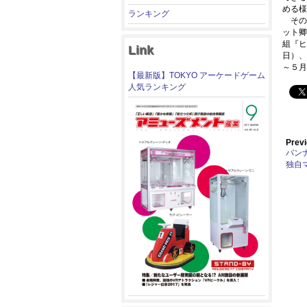
める様
ランキング
その
ット卿
組『ヒ
Link
日）、
～５月
【最新版】TOKYO アーケードゲーム
人気ランキング
Previ
バンナ
独自