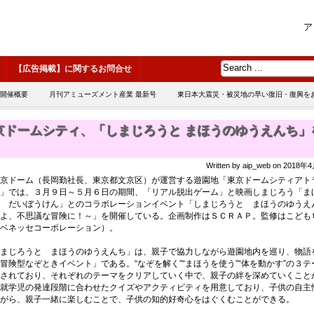
ア
【広告掲載】に関するお問合せ
 開催概要
月刊アミューズメント産業 最新号
東日本大震災・被災地の早い復旧・復興を
京ドームシティ、「しまじろうと まほうのゆうえんち」
Written by aip_web on 2018
京ドーム（長岡勤社長、東京都文京区）が運営する遊園地「東京ドームシティアト
」では、３月９日～５月６日の期間、「リアル脱出ゲーム」と映画しまじろう「ま
 だいぼうけん」とのコラボレーションイベント「しまじろうと まほうのゆうえ
よ、不思議な冒険に！～」を開催している。企画制作はＳＣＲＡＰ。監修はこども
ベネッセコーポレーション）。
まじろうと まほうのゆうえんち」は、親子で協力しながら遊園地内を巡り、物語
冒険型なぞときイベント」である。“なぞを解く”“まほうを使う”“体を動かす”の３テ
されており、それぞれのテーマをクリアしていく中で、親子の絆を深めていくこと
就学児の発達段階に合わせたクイズやアクティビティを用意しており、子供の自主
がら、親子一緒に楽しむことで、子供の知的好奇心をはぐくむことができる。