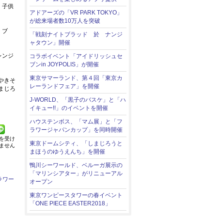
。子供
アドアーズの「VR PARK TOKYO」
が総来場者数10万人を突破
・ブ
「戦刻ナイトブラッド 於 ナンジ
ャタウン」開催
レンジ
コラボイベント「アイドリッシュセ
ブンin JOYPOLIS」が開催
東京サマーランド、第４回「東京カ
やきそ
レーランドフェア」を開催
まじろ
J-WORLD、「黒子のバスケ」と「ハ
イキュー!!」のイベントを開催
ハウステンボス、「マム展」と「フ
ラワージャパンカップ」を同時開催
を受け
東京ドームシティ、「しまじろうと
ません
まほうのゆうえんち」を開催
鴨川シーワールド、ベルーガ展示の
「マリンシアター」がリニューアル
ラワー
オープン
東京ワンピースタワーの春イベント
「ONE PIECE EASTER2018」