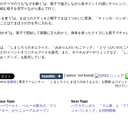
テーマのうち“なぞを解く”は、親子で協力しながら各ポイントの謎にチャレンジ
組む様子を見守りながら進んで行く。
うを使う”は、まほうのステッキと帽子でまほうつかいに変身。「ティンガ・リンガ
ことばでまほうの力を手に入れる。
動かす”は、親子で団結して困難に立ち向かう。身体を使ったクイズにも親子でチャ
は、「しまじろうのオムライス」「みみりんのいちごドッグ」「とりっぴいのたこ
どのイベントオリジナルフードを販売。また、キーホルダーやリュックなど、「し
お！グッズ」も販売している。
[`yahoo` not found]
ed in
遊園地
|
東京ドームシティ、「しまじろうと まほうのゆうえんち」を開催 は
コメント
付けてい
ous Topic
Next Topic
シーワールド、ベルーガ展示の「マリ
ハウステンボス、「マム展」と「フ
アター」がリニューアルオープン
ジャパンカップ」を同時開催