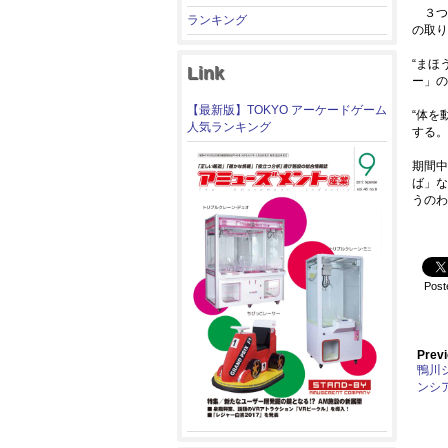
３つの
ランキング
の取り
“まほ
Link
ー」の
【最新版】TOKYO アーケードゲーム
“体を
人気ランキング
する。
期間中
ば」な
うのわ
Post
Previ
鴨川
ンシ