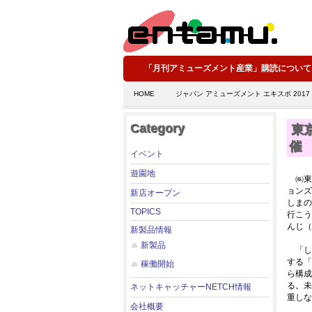
「月刊アミューズメント産業」購読について
HOME
ジャパン アミューズメント エキスポ 2017
Category
東
催
イベント
遊園地
㈱東
ョンズ
新店オープン
しまの
TOPICS
行こう
んじ（
新製品情報
新製品
「し
する「
稼働開始
ら構成
る。未
ネットキャッチャーNETCH情報
重しな
会社概要