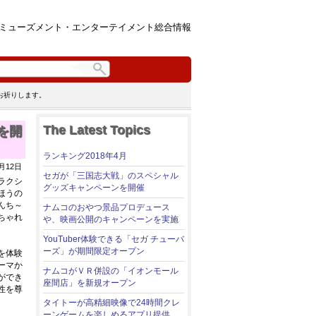
ミューズメント・エンターテイメント総合情報
お祈りします。
The Latest Topics
を開
ランキング2018年4月
年4月12日
セガが「三国志大戦」のスペシャル
ラクシ
グッズキャンペーンを開催
ほうの
んち～
ナムコのおやつ景品プロデュース
ちゃれ
や、映画公開のキャンペーンを実施
YouTuber体験できる「セガ チューバ
ーズ」が期間限定オープン
を体験
ーマか
ナムコがＶＲ併設の「イオンモール
ができ
座間店」を新規オープン
性を尊
タイトーが高精細映像で24時間クレ
ーンゲームを楽しめるアプリ提供