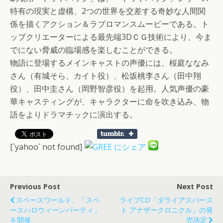
特有の現実と虚構、2つの世界を交差する奇妙な人間関
係を描くアクション＆ラブロマンスムービーである。ト
ップクリエーターによる最先端3DＣＧ技術により、今ま
でにない脅威の臨場感を楽しむことができる。
物語に登場するメインキャストの声優には、桜庭ななみ
さん（有城そら、カイト役）、松坂桃李さん（田中翔
役）、田中圭さん（岡野智彦役）を起用。人気声優の豪
華キャスティングが、キャラクターに命を吹き込み、物
語をよりドラマチックに演出する。
[`yahoo` not found]
Previous Post
Next Post
スペースワールド、「スペ
ライブCD「ダライアスバース
ースハロウィーンパーティ」
ト アナザークロニクル」の発
を開催
売決定