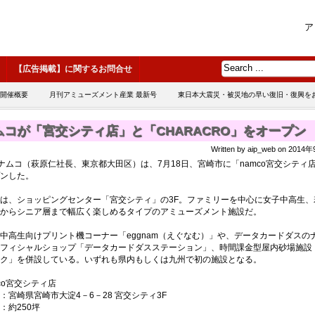
ア
【広告掲載】に関するお問合せ
 開催概要
月刊アミューズメント産業 最新号
東日本大震災・被災地の早い復旧・復興を
ムコが「宮交シティ店」と「CHARACRO」をオープン
Written by aip_web on 201
ナムコ（萩原仁社長、東京都大田区）は、7月18日、宮崎市に「namco宮交シティ
ンした。
は、ショッピングセンター「宮交シティ」の3F。ファミリーを中心に女子中高生、
からシニア層まで幅広く楽しめるタイプのアミューズメント施設だ。
高生向けプリント機コーナー「eggnam（えぐなむ）」や、データカードダスの
フィシャルショップ「データカードダスステーション」、時間課金型屋内砂場施設
ク」を併設している。いずれも県内もしくは九州で初の施設となる。
mco宮交シティ店
宮崎県宮崎市大淀4－6－28 宮交シティ3F
約250坪