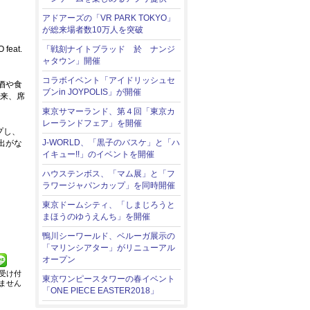
アドアーズの「VR PARK TOKYO」
が総来場者数10万人を突破
at.
「戦刻ナイトブラッド 於 ナンジ
ャタウン」開催
コラボイベント「アイドリッシュセ
酒や食
ブンin JOYPOLIS」が開催
以来、席
東京サマーランド、第４回「東京カ
レーランドフェア」を開催
プし、
J-WORLD、「黒子のバスケ」と「ハ
出がな
イキュー!!」のイベントを開催
ハウステンボス、「マム展」と「フ
ラワージャパンカップ」を同時開催
東京ドームシティ、「しまじろうと
まほうのゆうえんち」を開催
鴨川シーワールド、ベルーガ展示の
「マリンシアター」がリニューアル
オープン
受け付
東京ワンピースタワーの春イベント
ません
「ONE PIECE EASTER2018」