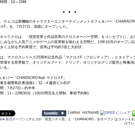
間：10～20時
● ● ●
ナムコは新機軸のキャラクターエンターテインメントカフェ＆バー「CHARACRO fe
スF」を、7月27日、池袋にオープンした。
キャラクロは、「現実世界と作品世界のクロスオーバー空間」をコンセプトに、お
しみながら人気アニメやゲームの世界観を味わえる空間だ。13年10月のオープン
きく上回る予約希望で、倍率は平均約7倍と大好評。
、マクロスシリーズ25周年記念作品「マクロスF（フロンティア）」とタイアッ
登場する世界観で、オリジナルフード、ドリンク、オリジナルグッズ販売と映像演
いる。
＆バー「CHARACRO feat. マクロスF」
東京都豊島区東池袋1－32－4 藤原ビルB1F
間：7月27日～約半年
間：11～22時30分（100分間完全入替制、事前予約制）
[`yahoo` not found]
d in
新店オープン
|
ナムコが「宮交シティ店」と「CHARACRO」をオープン は
コメントを
けてい