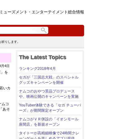
ミューズメント・エンターテイメント総合情報
お祈りします。
The Latest Topics
4年9月4日
ランキング2018年4月
店」を
セガが「三国志大戦」のスペシャル
グッズキャンペーンを開催
若いカ
ナムコのおやつ景品プロデュース
や、映画公開のキャンペーンを実施
ナムコ
YouTuber体験できる「セガ チューバ
「あそ
ーズ」が期間限定オープン
ナムコがＶＲ併設の「イオンモール
座間店」を新規オープン
タイトーが高精細映像で24時間クレ
ーンゲームを楽しめるアプリ提供