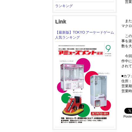
営業時
ランキング
Link
また、
マクロ
【最新版】TOKYO アーケードゲーム
この
人気ランキング
事を楽
数を大
今回は
作中に
されて
■カフェ
住所：
営業期
営業時
Poste