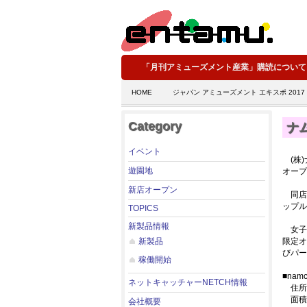
「月刊アミューズメント産業」購読について
HOME
ジャパン アミューズメント エキスポ 2017
Category
ナ
イベント
(株)
遊園地
オープ
新店オープン
同店
ップル
TOPICS
新製品情報
女子中
新製品
限定オ
びパー
稼働開始
■na
ネットキャッチャーNETCH情報
住所：
面積：
会社概要