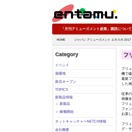
「月刊アミューズメント産業」購読について
HOME
ジャパン アミューズメント エキスポ 2017
Category
フ
イベント
フリュ
遊園地
機で撮
最新プ
新店オープン
した画
TOPICS
従来の
新製品情報
画像全
新製品
フリュ
フォン
稼働開始
お楽し
ネットキャッチャーNETCH情報
フリュ
グ・サ
会社概要