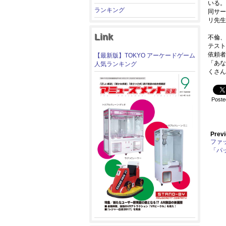
いる。
ランキング
同サー
リ先生
Link
不倫、
テスト
依頼者
【最新版】TOKYO アーケードゲーム
「あな
人気ランキング
くさん
Poste
Previ
ファ
「パ