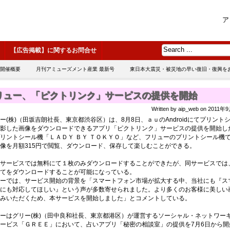
ア
【広告掲載】に関するお問合せ
 開催概要
月刊アミューズメント産業 最新号
東日本大震災・被災地の早い復旧・復興を
リュー、「ピクトリンク」サービスの提供を開始
Written by aip_web on 2011
ー(株)（田坂吉朗社長、東京都渋谷区）は、8月8日、ａｕのAndroidにてプリント
影した画像をダウンロードできるアプリ「ピクトリンク」サービスの提供を開始し
リントシール機「ＬＡＤＹ ＢＹ ＴＯＫＹＯ」など、フリューのプリントシール機
像を月額315円で閲覧、ダウンロード、保存して楽しむことができる。
サービスでは無料にて１枚のみダウンロードすることができたが、同サービスでは
てをダウンロードすることが可能になっている。
ーでは、サービス開始の背景を「スマートフォン市場が拡大する中、当社にも『ス
にも対応してほしい』という声が多数寄せられました。より多くのお客様に美しい
みいただくため、本サービスを開始しました」とコメントしている。
ーはグリー(株)（田中良和社長、東京都港区）が運営するソーシャル・ネットワー
ービス「ＧＲＥＥ」において、占いアプリ「秘密の相談室」の提供を7月6日から開