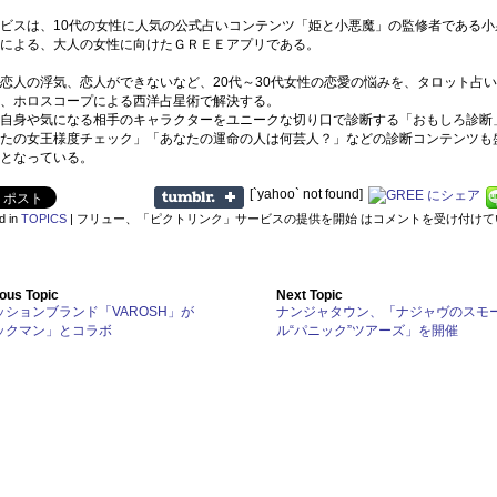
ビスは、10代の女性に人気の公式占いコンテンツ「姫と小悪魔」の監修者である小
による、大人の女性に向けたＧＲＥＥアプリである。
恋人の浮気、恋人ができないなど、20代～30代女性の恋愛の悩みを、タロット占
、ホロスコープによる西洋占星術で解決する。
自身や気になる相手のキャラクターをユニークな切り口で診断する「おもしろ診断
たの女王様度チェック」「あなたの運命の人は何芸人？」などの診断コンテンツも
となっている。
[`yahoo` not found]
d in
TOPICS
|
フリュー、「ピクトリンク」サービスの提供を開始 は
コメントを受け付けて
ous Topic
Next Topic
ッションブランド「VAROSH」が
ナンジャタウン、「ナジャヴのスモ
ックマン」とコラボ
ル“パニック”ツアーズ」を開催