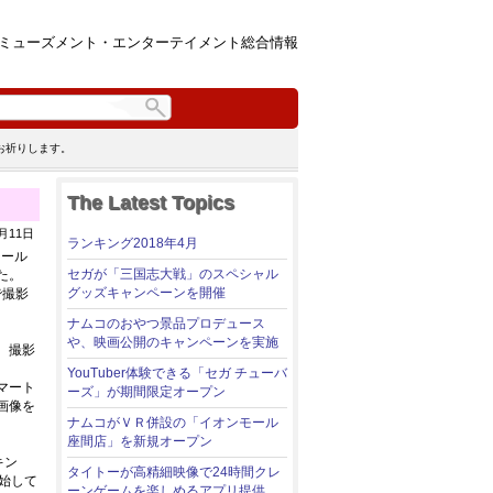
ミューズメント・エンターテイメント総合情報
お祈りします。
The Latest Topics
年9月11日
ランキング2018年4月
シール
セガが「三国志大戦」のスペシャル
た。
グッズキャンペーンを開催
で撮影
ナムコのおやつ景品プロデュース
や、映画公開のキャンペーンを実施
、撮影
YouTuber体験できる「セガ チューバ
マート
ーズ」が期間限定オープン
画像を
ナムコがＶＲ併設の「イオンモール
座間店」を新規オープン
キン
タイトーが高精細映像で24時間クレ
始して
ーンゲームを楽しめるアプリ提供