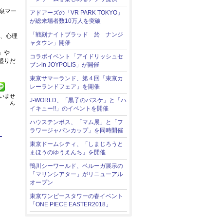
泉マー
アドアーズの「VR PARK TOKYO」
が総来場者数10万人を突破
「戦刻ナイトブラッド 於 ナンジ
い、心理
ャタウン」開催
」や
コラボイベント「アイドリッシュセ
盛りだ
ブンin JOYPOLIS」が開催
東京サマーランド、第４回「東京カ
レーランドフェア」を開催
いませ
J-WORLD、「黒子のバスケ」と「ハ
ん
イキュー!!」のイベントを開催
ハウステンボス、「マム展」と「フ
ラワージャパンカップ」を同時開催
ー
東京ドームシティ、「しまじろうと
まほうのゆうえんち」を開催
鴨川シーワールド、ベルーガ展示の
「マリンシアター」がリニューアル
オープン
東京ワンピースタワーの春イベント
「ONE PIECE EASTER2018」