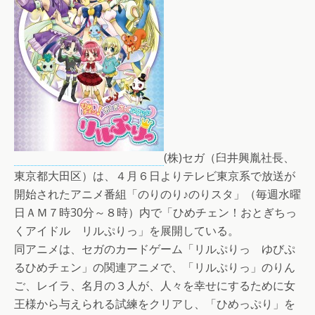
(株)セガ（臼井興胤社長、
東京都大田区）は、４月６日よりテレビ東京系で放送が
開始されたアニメ番組「のりのり♪のりスタ」（毎週水曜
日ＡＭ７時30分～８時）内で「ひめチェン！おとぎちっ
くアイドル リルぷりっ」を展開している。
同アニメは、セガのカードゲーム「リルぷりっ ゆびぷ
るひめチェン」の関連アニメで、「リルぷりっ」のりん
ご、レイラ、名月の３人が、人々を幸せにするために女
王様から与えられる試練をクリアし、「ひめっぷり」を