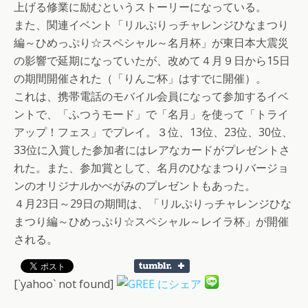
上げる修業に励むというストーリーになっている。
また、関連イベント「リルぷりっチャレンジひなまつり
編～ひめっぷり☆スペシャル～名月杯」が東日本大震災
の影響で延期になっていたが、改めて４月９日から15日
の期間開催された（「りんご杯」はすでに開催）。
これは、携帯電話のモバイル会員になって参加するイベ
ントで、「ふつうモード」で「名月」を使って「トライ
アップ！フェス」でプレイ。３位、13位、23位、30位、
33位に入賞した参加者にはレアなカードがプレゼントさ
れた。また、参加賞として、名月のひなまつりバージョ
ンのオリジナルかべがみのプレゼントもあった。
４月23日～29日の期間は、「リルぷりっチャレンジひな
まつり編～ひめっぷり☆スペシャル～レイラ杯」が開催
される。
[`yahoo` not found]