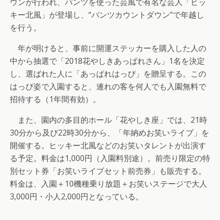
ウンが行われ、パンツを使った芸風で有名な芸人「ヒッ
キー北風」が登場し、“パンツカウントダウン”で年越し
を行う。
年が明けると、事前に開運ステッカーを購入した人の
中から抽選で「2018花やしきあっぱれさん」1名を決定
し、選ばれた人に「あっぱれはっぴ」を贈呈する。この
はっぴ姿で入園すると、連れの客を何人でも入園無料で
招待する（1年間有効）。
また、園内の多目的ホール「花やしき座」では、21時
30分から及び22時30分から、「年納めお笑いライブ」を
開催する。ヒッキー北風などのお笑いタレントが出演す
る予定。料金は1,000円（入園料別途）。前売り限定の特
別セット券「お笑いライブセット前売券」も販売する。
料金は、入園＋10機種乗り放題＋お笑いステージで大人
3,000円・小人2,000円となっている。