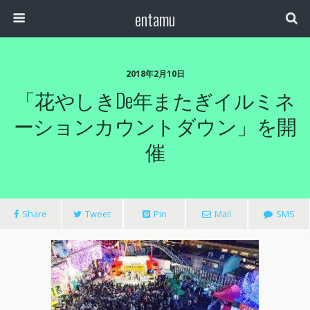
entamu
2018年2月10日
「花やしきde年またぎイルミネ
ーションカウントダウン」を開
催
Share
Tweet
Pin
Mail
SMS