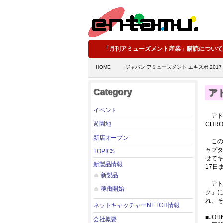
「月刊アミューズメント産業」購読について
HOME
ジャパン アミューズメント エキスポ 2017
Category
ア
イベント
アドア
遊園地
CHR
新店オープン
この
ャプタ
TOPICS
せてキ
新製品情報
17日
新製品
アト
稼働開始
ク」に
れ、そ
ネットキャッチャーNETCH情報
■JOH
会社概要