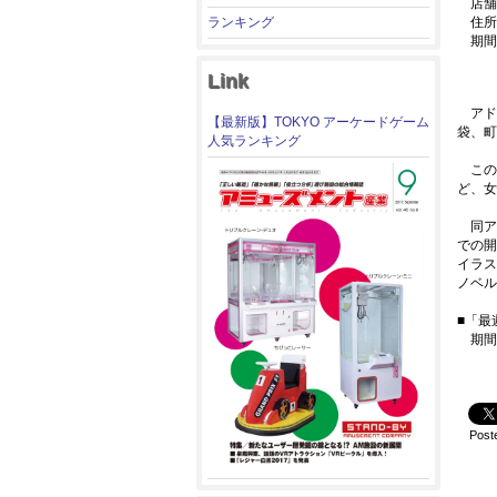
店舗：V
ランキング
住所：
期間：
Link
アドア
【最新版】TOKYO アーケードゲーム
袋、町
人気ランキング
この「
ど、女
同アニ
での開
イラス
ノベル
■「最遊
期間：
Post