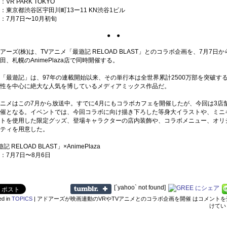
R PARK TOKYO
東京都渋谷区宇田川町13ー11 KN渋谷1ビル
7月7日〜10月初旬
● ●
ーズ(株)は、TVアニメ「最遊記 RELOAD BLAST」とのコラボ企画を、7月7日
田、札幌のAnimePlaza店で同時開催する。
最遊記」は、97年の連載開始以来、その単行本は全世界累計2500万部を突破す
性を中心に絶大な人気を博しているメディアミックス作品だ。
メはこの7月から放送中。すでに4月にもコラボカフェを開催したが、今回は3店
催となる。イベントでは、今回コラボに向け描き下ろした等身大イラストや、ミニ
トを使用した限定グッズ、登場キャラクターの店内装飾や、コラボメニュー、オリ
ティを用意した。
記 RELOAD BLAST」×AnimePlaza
7月7日〜8月6日
[`yahoo` not found]
ed in
TOPICS
|
アドアーズが映画連動のVRやTVアニメとのコラボ企画を開催 は
コメントを
けてい