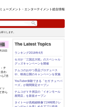
ミューズメント・エンターテイメント総合情報
お祈りします。
The Latest Topics
開催
年8月15日
ランキング2018年4月
セガが「三国志大戦」のスペシャル
グッズキャンペーンを開催
ク：チ
ナムコのおやつ景品プロデュース
に合わ
や、映画公開のキャンペーンを実施
から7月
YouTuber体験できる「セガ チューバ
ーズ」が期間限定オープン
ィッ
ナムコがＶＲ併設の「イオンモール
て作ら
座間店」を新規オープン
タイトーが高精細映像で24時間クレ
ーンゲームを楽しめるアプリ提供