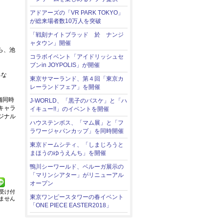
アドアーズの「VR PARK TOKYO」
が総来場者数10万人を突破
「戦刻ナイトブラッド 於 ナンジ
ャタウン」開催
から、池
コラボイベント「アイドリッシュセ
ブンin JOYPOLIS」が開催
るな
東京サマーランド、第４回「東京カ
レーランドフェア」を開催
舗同時
J-WORLD、「黒子のバスケ」と「ハ
キャラ
イキュー!!」のイベントを開催
ジナル
ハウステンボス、「マム展」と「フ
ラワージャパンカップ」を同時開催
東京ドームシティ、「しまじろうと
まほうのゆうえんち」を開催
鴨川シーワールド、ベルーガ展示の
「マリンシアター」がリニューアル
オープン
受け付
東京ワンピースタワーの春イベント
ません
「ONE PIECE EASTER2018」