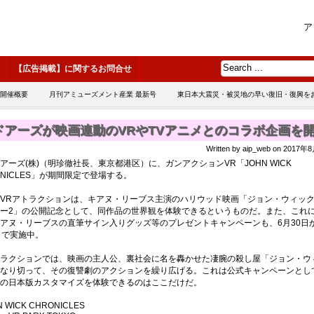
ア
【広告掲載】に関するお問合せ
 開催概要
月刊アミューズメント産業 最新号
東日本大震災・被災地の早い復旧・復興を
ドアーズが映画連動のVRやTVアニメとのコラボ企画を
Written by aip_web on 2017
ーズ(株)（明珍徹社長、東京都港区）に、ガンアクションVR「JOHN WICK
ONICLES」が期間限定で登場する。
VRアトラクションは、キアヌ・リーブス主演のハリウッド映画「ジョン・ウィッ
ー2」の公開記念として、同作品の世界観を体験できるというものだ。また、これ
アヌ・リーブスの直筆サイン入りグッズ等のプレゼントキャンペーンも、6月30日
まで実施中。
ラクションでは、映画の主人公、裏社会に名を轟かせた凄腕の殺し屋「ジョン・ウ
なり切って、その復讐劇のアクションを繰り広げる。これは公式キャンペーンとし
の日本版カスタマイズを体験できるのはここだけだ。
N WICK CHRONICLES