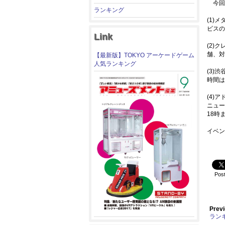
今回
ランキング
(1)
ビスの
Link
(2)
舗、対
【最新版】TOKYO アーケードゲーム
人気ランキング
(3)
時間は
(4)
ニュー
18時
イベ
Pos
Previ
ランキ