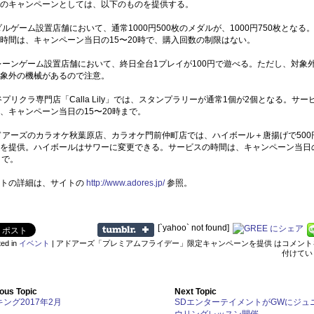
のキャンペーンとしては、以下のものを提供する。
メダルゲーム設置店舗において、通常1000円500枚のメダルが、1000円750枚となる
時間は、キャンペーン当日の15〜20時で、購入回数の制限はない。
クレーンゲーム設置店舗において、終日全台1プレイが100円で遊べる。ただし、対象
象外の機械があるので注意。
渋谷プリクラ専門店「Calla Lily」では、スタンプラリーが通常1個が2個となる。サー
、キャンペーン当日の15〜20時まで。
アドアーズのカラオケ秋葉原店、カラオケ門前仲町店では、ハイボール＋唐揚げで500
を提供。ハイボールはサワーに変更できる。サービスの時間は、キャンペーン当日の
まで。
ントの詳細は、サイトの
http://www.adores.jp/
参照。
[`yahoo` not found]
ted in
イベント
|
アドアーズ「プレミアムフライデー」限定キャンペーンを提供 は
コメント
付けてい
ous Topic
Next Topic
ング2017年2月
SDエンターテイメントがGWにジュ