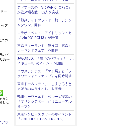
アドアーズの「VR PARK TOKYO」
。サー
が総来場者数10万人を突破
「戦刻ナイトブラッド 於 ナンジ
ャタウン」開催
外の店
コラボイベント「アイドリッシュセ
ブンin JOYPOLIS」が開催
ビスの
東京サマーランド、第４回「東京カ
レーランドフェア」を開催
円のメ
J-WORLD、「黒子のバスケ」と「ハ
15〜
イキュー!!」のイベントを開催
ハウステンボス、「マム展」と「フ
ラワージャパンカップ」を同時開催
東京ドームシティ、「しまじろうと
まほうのゆうえんち」を開催
鴨川シーワールド、ベルーガ展示の
を受け
「マリンシアター」がリニューアル
ません
オープン
東京ワンピースタワーの春イベント
「ONE PIECE EASTER2018」
ニアボ