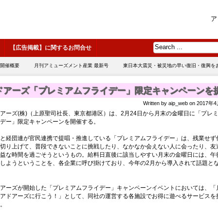
ア
【広告掲載】に関するお問合せ
 開催概要
月刊アミューズメント産業 最新号
東日本大震災・被災地の早い復旧・復興を
ドアーズ「プレミアムフライデー」限定キャンペーンを
Written by aip_web on 2017
ーズ(株)（上原聖司社長、東京都港区）は、2月24日から月末の金曜日に「プレ
デー」限定キャンペーンを開催する。
と経団連が官民連携で提唱・推進している「プレミアムフライデー」は、残業せず
切り上げて、普段できないことに挑戦したり、なかなか会えない人に会ったり、友
益な時間を過ごそうというもの。給料日直後に該当しやすい月末の金曜日には、午
しようということを、各企業に呼び掛けており、今年の2月から導入されて話題と
アーズが開始した「プレミアムフライデー」キャンペーンイベントにおいては、「
アドアーズに行こう！」として、同社の運営する各施設でお得に遊べるサービスを
。