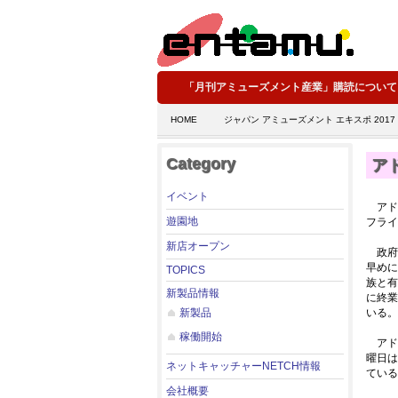
「月刊アミューズメント産業」購読について
HOME
ジャパン アミューズメント エキスポ 2017
Category
ア
イベント
アドア
遊園地
フライ
新店オープン
政府
早めに
TOPICS
族と有
新製品情報
に終業
新製品
いる。
稼働開始
アド
曜日は
ネットキャッチャーNETCH情報
ている
会社概要