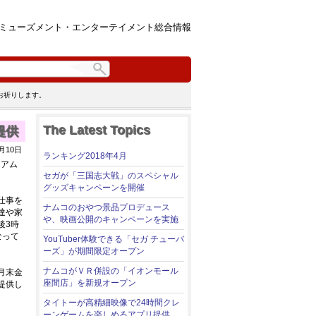
ミューズメント・エンターテイメント総合情報
お祈りします。
The Latest Topics
提供
年4月10日
ランキング2018年4月
ミアム
セガが「三国志大戦」のスペシャル
グッズキャンペーンを開催
仕事を
ナムコのおやつ景品プロデュース
達や家
や、映画公開のキャンペーンを実施
後3時
なって
YouTuber体験できる「セガ チューバ
ーズ」が期間限定オープン
ナムコがＶＲ併設の「イオンモール
月末金
座間店」を新規オープン
提供し
タイトーが高精細映像で24時間クレ
ーンゲームを楽しめるアプリ提供