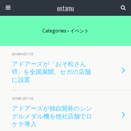
entamu
Categories ›
イベント
2018年4月11日
アドアーズが「おそ松さん
VR」を全国展開、セガの店舗
に設置
2018年3月11日
アドアーズが独自開発のシン
グルメダル機を他社店舗でロ
ケテ導入